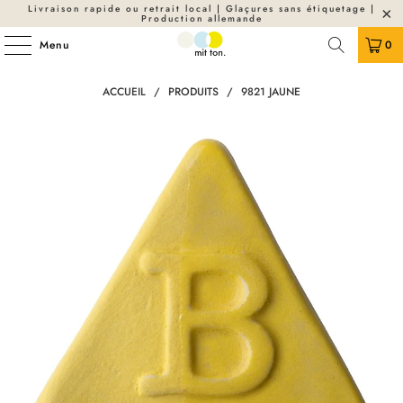
Livraison rapide ou retrait local | Glaçures sans étiquetage |
Production allemande
Menu
0
ACCUEIL
/
PRODUITS
/
9821 JAUNE