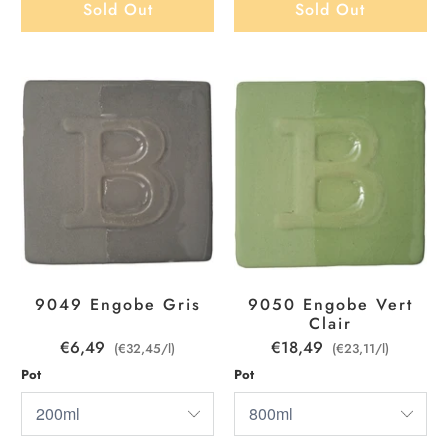
Sold Out
Sold Out
9049 Engobe Gris
9050 Engobe Vert
Clair
€6,49
€18,49
(€32,45/l)
(€23,11/l)
Pot
Pot