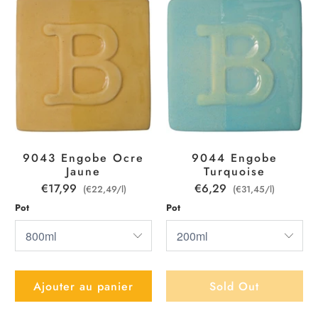
9043 Engobe Ocre
9044 Engobe
Jaune
Turquoise
€17,99
€6,29
(€22,49/l)
(€31,45/l)
Pot
Pot
Ajouter au panier
Sold Out