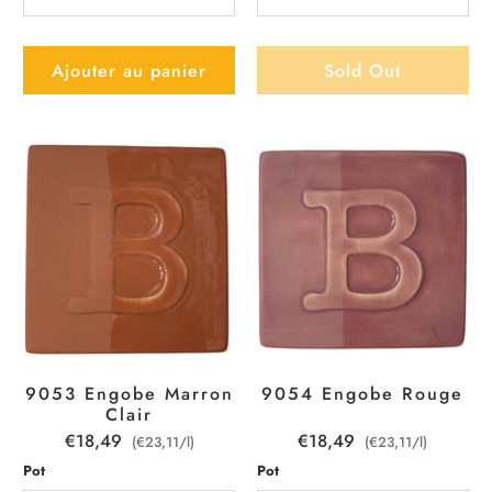
Ajouter au panier
Sold Out
9053 Engobe Marron
9054 Engobe Rouge
Clair
€18,49
€18,49
(€23,11/l)
(€23,11/l)
Pot
Pot