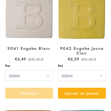
9041 Engobe Blanc
9042 Engobe Jaune
Clair
€6,49
€6,29
(€32,45/l)
(€31,45/l)
Pot
Pot
Sold Out
Ajouter au panier