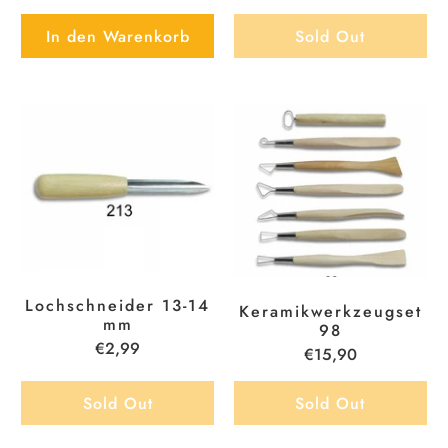
In den Warenkorb
Sold Out
Lochschneider 13-14
Keramikwerkzeugset
mm
98
€2,99
€15,90
Sold Out
Sold Out