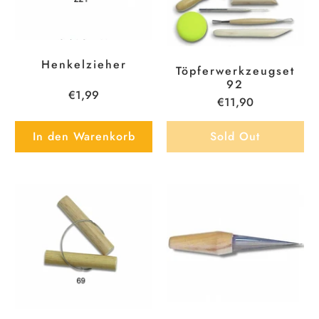
Henkelzieher
Töpferwerkzeugset
92
€1,99
€11,90
In den Warenkorb
Sold Out